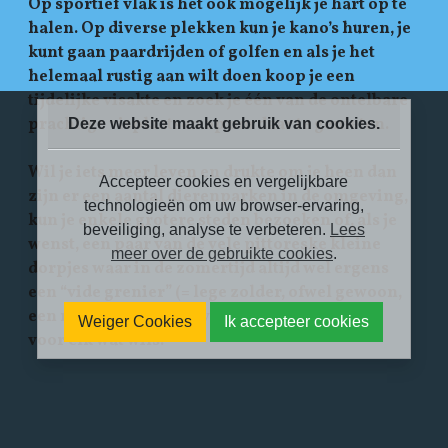
Op sportief vlak is het ook mogelijk je hart op te
halen. Op diverse plekken kun je kano’s huren, je
kunt gaan paardrijden of golfen en als je het
helemaal rustig aan wilt doen koop je een
tijdelijke visakte en zoek je één van de ontelbare
prachtige visplaatsen op om daar te genieten.
Deze website maakt gebruik van cookies.
Wil je iets meer leven en drukte om je heen dan
Accepteer cookies en vergelijkbare
zijn er een aantal dierenparken in de omgeving,
technologieën om uw browser-ervaring,
kun je enkele grotere steden bezoeken of, als je
beveiliging, analyse te verbeteren.
Lees
wenst, een paar van de vele pittoreske kleine
meer over de gebruikte cookies
.
dorpjes waar in de zomertijd altijd wel ergens
een “vide grenier” (= lege zolder, ofwel gewoon,
een rommelmarkt) te vinden is. Kortom, er is
Weiger Cookies
Ik accepteer cookies
voor elk wat wils.