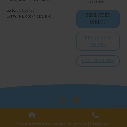
7 dagen/week bereikbaar
Provence
KvK:
75 235 587
RESERVEER
BTW:
NL 00139.2112 B70
DIRECT
BEKIJK ALLE
HUIZEN
LAST MINUTES
Visit LinkedIn
Visit Face
meandervakantiewoningen.nl © 2026 |
Disclaimer