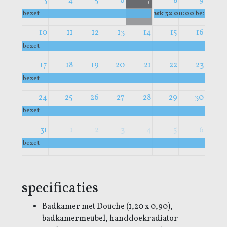
3
4
5
6
7
8
9
bezet
wk 32
00:00
bezet
10
11
12
13
14
15
16
bezet
17
18
19
20
21
22
23
bezet
24
25
26
27
28
29
30
bezet
31
1
2
3
4
5
6
bezet
specificaties
Badkamer met Douche (1,20 x 0,90),
badkamermeubel, handdoekradiator