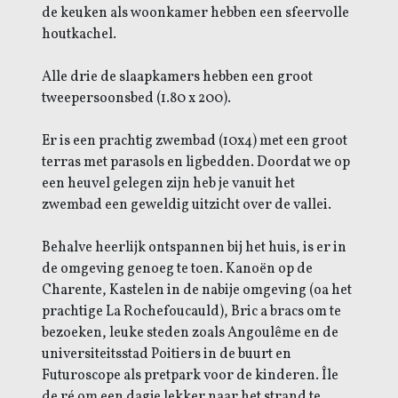
de keuken als woonkamer hebben een sfeervolle
houtkachel.
Alle drie de slaapkamers hebben een groot
tweepersoonsbed (1.80 x 200).
Er is een prachtig zwembad (10x4) met een groot
terras met parasols en ligbedden. Doordat we op
een heuvel gelegen zijn heb je vanuit het
zwembad een geweldig uitzicht over de vallei.
Behalve heerlijk ontspannen bij het huis, is er in
de omgeving genoeg te toen.
Kanoën op de
Charente,
Kastelen in de nabije omgeving (oa het
prachtige La Rochefoucauld),
Bric a bracs om te
bezoeken, l
euke steden zoals Angoulême en de
universiteitsstad Poitiers in de buurt en
Futuroscope als pretpark voor de kinderen.
Île
de ré om een dagje lekker naar het strand te