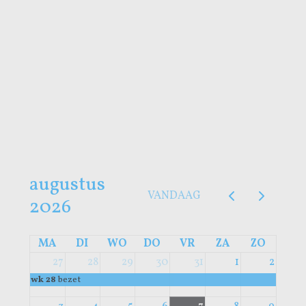
Wisseldag = ZATERDAG
Huisdier toegestaan
2026
augustus
VANDAAG
2026
MA
DI
WO
DO
VR
ZA
ZO
27
28
29
30
31
1
2
wk 28
bezet