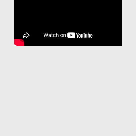
Wisseldag = ZATERDAG
2-8 pers. Villa met airco op 4 slaapkamers
Huisdieren niet toegestaan
Verwarmd privé zwembad: 26/4-27/9
Huurprijzen 2026