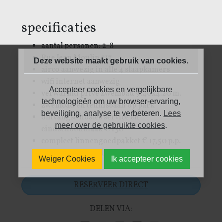
specificaties
aantal personen: 2-8
Rue Jean Moulin 217
Deze website maakt gebruik van cookies.
airco aanwezig in alle 4 slaapkamers
wifi internet aanwezig
Accepteer cookies en vergelijkbare
verwarmd privé zwembad 9.40x4.20 m.
technologieën om uw browser-ervaring,
zwembad en tennisbaan op park
beveiliging, analyse te verbeteren.
Lees
ontvangst/hostes service en
meer over de gebruikte cookies
.
eindschoonmaak € 130
compleet linnengoedpakket € 17,50 p.p.
lees meer bijzonderheden....
Weiger Cookies
Ik accepteer cookies
RESERVEER DIRECT
DELEN VIA: