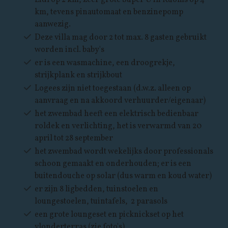
km, tevens pinautomaat en benzinepomp
aanwezig.
Deze villa mag door 2 tot max. 8 gasten gebruikt
worden incl. baby's
er is een wasmachine, een droogrekje,
strijkplank en strijkbout
Logees zijn niet toegestaan (d.w.z. alleen op
aanvraag en na akkoord verhuurder/eigenaar)
het zwembad heeft een elektrisch bedienbaar
roldek en verlichting, het is verwarmd van 20
april tot 28 september
het zwembad wordt wekelijks door professionals
schoon gemaakt en onderhouden; er is een
buitendouche op solar (dus warm en koud water)
er zijn 8 ligbedden, tuinstoelen en
loungestoelen, tuintafels, 2 parasols
een grote loungeset en picknickset op het
vlonderterras (zie foto's)