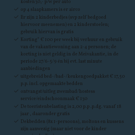
kosten30,- p/w per auto
op 4 slaapkamers is er airco
Er zijn 2 kinderbedjes (svp zelf bedgoed
hiervoor meenemen) en 2 kinderstoelen;
gebruik hiervan is gratis
Korting* € 100 per week bij verhuur en gebruik
van de vakantiewoning aan 2-4 personen; de
korting is niet geldig in de Meivakantie, in de
periode 27/6-5/9 én bij evt. last minute
aanbiedingen
uitgebreid bed-/bad-/keukengoedpakket € 17,50
p.p. incl. opgemaakte bedden
ontvangst/uitleg zwembad/hostess
service/eindschoonmaak € 130
De toeristenbelasting is 2,00 p.p .p.dg. vanaf 18
jaar , daaronder gratis
Dekbedden (8x 1-persoons), moltons en kussens
zijn aanwezig (maar niet voor de kinder