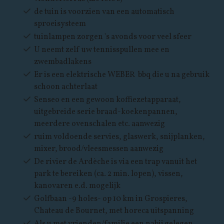
de tuin is voorzien van een automatisch
sproeisysteem
tuinlampen zorgen 's avonds voor veel sfeer
U neemt zelf uw tennisspullen mee en
zwembadlakens
Er is een elektrische WEBER bbq die u na gebruik
schoon achterlaat
Senseo en een gewoon koffiezetapparaat,
uitgebreide serie braad-koekenpannen,
meerdere ovenschalen etc. aanwezig
ruim voldoende servies, glaswerk, snijplanken,
mixer, brood/vleesmessen aanwezig
De rivier de Ardèche is via een trap vanuit het
park te bereiken (ca. 2 min. lopen), vissen,
kanovaren e.d. mogelijk
Golfbaan -9 holes- op 10 km in Grospieres,
Chateau de Bournet, met horeca uitspanning
Als u met vrienden/familie een nabij gelegen