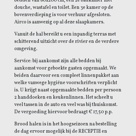
bedden van 80x200 cm; een 2e badkamer met
douche, wastafel en toilet. Een 3e kamer op de
bovenverdieping is voor verhuur afgesloten.
Airco is aanwezig op al deze slaapkamers.
Vanuit de hal bereikt u een inpandig terras met
schitterend uitzicht over de rivier en de verdere
omgeving.
Service: bij aankomst zijn alle bedden bij
aankomst voor geboekte gasten opgemaakt. We
beiden daarvoor een compleet linnenpakket aan
welke vanwege hygiëne voorschriften verplicht
is. U krijgt naast opgemaakte bedden per persoon
2 handdoeken en keukenlinnen. Het scheelt u
veel tassen in de auto en veel was bij thuiskomst.
De vergoeding hiervoor bedraagt € 17,50 p.p.
Brood halen is in het hoogseizoen na bestelling
de dag ervoor mogelijk bij de RECEPTIE en