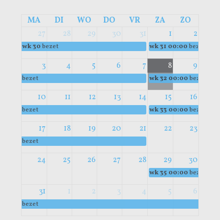
MA
DI
WO
DO
VR
ZA
ZO
27
28
29
30
31
1
2
wk 30
bezet
wk 31
00:00
bezet
3
4
5
6
7
8
9
bezet
wk 32
00:00
bezet
10
11
12
13
14
15
16
bezet
wk 33
00:00
bezet
17
18
19
20
21
22
23
bezet
24
25
26
27
28
29
30
wk 35
00:00
bezet
31
1
2
3
4
5
6
bezet