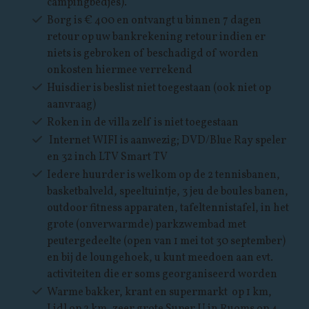
campingbedjes).
Borg is € 400 en ontvangt u binnen 7 dagen
retour op uw bankrekening retour indien er
niets is gebroken of beschadigd of worden
onkosten hiermee verrekend
Huisdier is beslist niet toegestaan (ook niet op
aanvraag)
Roken in de villa zelf is niet toegestaan
Internet WIFI is aanwezig;
DVD/Blue Ray speler
en 32 inch LTV Smart TV
Iedere huurder is welkom op de 2 tennisbanen,
basketbalveld, speeltuintje, 3 jeu de boules banen,
outdoor fitness apparaten, tafeltennistafel, in het
grote (onverwarmde) parkzwembad met
peutergedeelte (open van 1 mei tot 30 september)
en bij de loungehoek, u kunt meedoen aan evt.
activiteiten die er soms georganiseerd worden
Warme bakker, krant en supermarkt op 1 km,
Lidl op 2 km, zeer grote Super U in Ruoms op 4