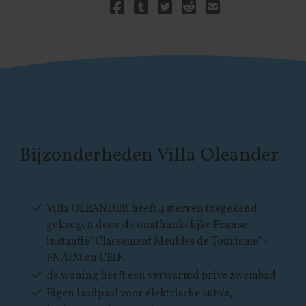
Delen via Facebook
Delen via Tumblr
Delen via Twitter
Delen via Reddit
Delen via E-mail
Delen via LinkedIn
Bijzonderheden Villa Oleander
Villa OLEANDER heeft 4 sterren toegekend
gekregen door de onafhankelijke Franse
instantie "Classement Meubles de Tourisme" -
FNAIM en CEIF.
de woning heeft een verwarmd privé zwembad
Eigen laadpaal voor elektrische auto's,