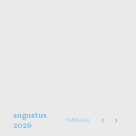
38. 12/09-19/09 € 1675
39. 19/09-26/09 € 1675
40. 26/09-03/10 € 1675
41. 03/10-10/10 € 1095
42. 10/10-17/10 € 1095 Herfstvakantie Zuid
43. 17/10-24/10 € 1095 Herfstvakantie Noord en Midden
44. 24/10-31/10 € 1095
augustus
VANDAAG
2026