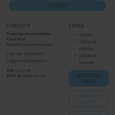
VRAGEN?
CONTACT
LINKS
Contactpersoon verhuur:
cookies
Carel Nout
Villa in de
Meander Vakantiewoningen
Ardèche
(+31) 06 - 3049 1969
Villa in de
7 dagen/week bereikbaar
Provence
KvK:
75 235 587
RESERVEER
BTW:
NL 00139.2112 B70
DIRECT
BEKIJK ALLE
HUIZEN