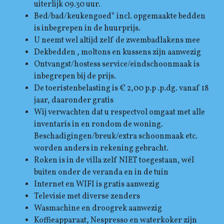
uiterlijk 09.30 uur.
Bed/bad/keukengoed* incl. opgemaakte bedden
is inbegrepen in de huurprijs.
U neemt wel altijd zelf de zwembadlakens mee
Dekbedden , moltons en kussens zijn aanwezig
Ontvangst/hostess service/eindschoonmaak is
inbegrepen bij de prijs.
De toeristenbelasting is € 2,00 p.p .p.dg. vanaf 18
jaar, daaronder gratis
Wij verwachten dat u respectvol omgaat met alle
inventaris in en rondom de woning.
Beschadigingen/breuk/extra schoonmaak etc.
worden anders in rekening gebracht.
Roken is in de villa zelf NIET toegestaan, wél
buiten onder de veranda en in de tuin
Internet en WIFI is gratis aanwezig
Televisie met diverse zenders
Wasmachine en droogrek aanwezig
Koffieapparaat, Nespresso en waterkoker zijn