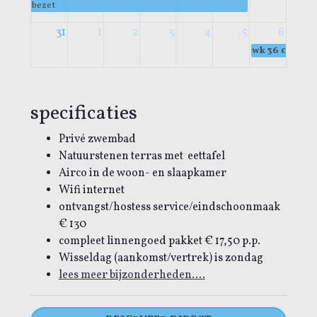
bezet
31
1
2
3
4
5
6
wk 36
00:00
b
specificaties
Privé zwembad
Natuurstenen terras met eettafel
Airco in de woon- en slaapkamer
Wifi internet
ontvangst/hostess service/eindschoonmaak
€ 130
compleet linnengoed pakket € 17,50 p.p.
Wisseldag (aankomst/vertrek) is zondag
lees meer bijzonderheden....