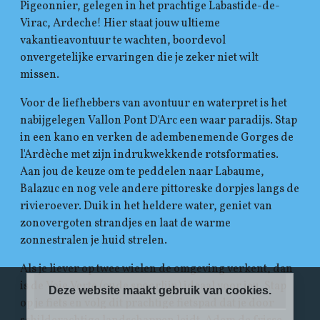
Pigeonnier, gelegen in het prachtige Labastide-de-
Virac, Ardeche! Hier staat jouw ultieme
vakantieavontuur te wachten, boordevol
onvergetelijke ervaringen die je zeker niet wilt
missen.
Voor de liefhebbers van avontuur en waterpret is het
nabijgelegen Vallon Pont D'Arc een waar paradijs. Stap
in een kano en verken de adembenemende Gorges de
l'Ardèche met zijn indrukwekkende rotsformaties.
Aan jou de keuze om te peddelen naar Labaume,
Balazuc en nog vele andere pittoreske dorpjes langs de
rivieroever. Duik in het heldere water, geniet van
zonovergoten strandjes en laat de warme
zonnestralen je huid strelen.
Als je liever op twee wielen de omgeving verkent, dan
is de Voie Verte (oude spoorlijn) ideaal voor jou. Stap
Deze website maakt gebruik van cookies.
op je fiets en volg dit prachtige fietspad dat je door