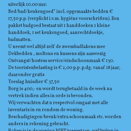
uiterlijk 10.00 uur.
Bed/bad/keukengoed* incl. opgemaakte bedden €
17,50 p.p. (verplicht i.v.m. hygiëne voorschriften). Een
pakket badgoed bestaat uit 1 handdoeken 1 kleine
handdoek, 1 set keukengoed, aanrechtdoekje,
badmatten.
U neemt wel altijd zelf de zwembadlakens mee
Dekbedden , moltons en kussens zijn aanwezig
Ontvangst/hostess service/eindschoonmaak € 130.
De toeristenbelasting is € 2,00 p.p .p.dg. vanaf 18 jaar,
daaronder gratis
Toeslag huisdier € 37,50
Borg is 400,- en wordt terugbetaald in de week na
vertrek indien alles in orde is bevonden.
Wij verwachten dat u respectvol omgaat met alle
inventaris in en rondom de woning.
Beschadigingen/breuk/extra schoonmaak etc. worden
anders in rekening gebracht.
Roken is in de woning NIET toegestaan, wél buiten in