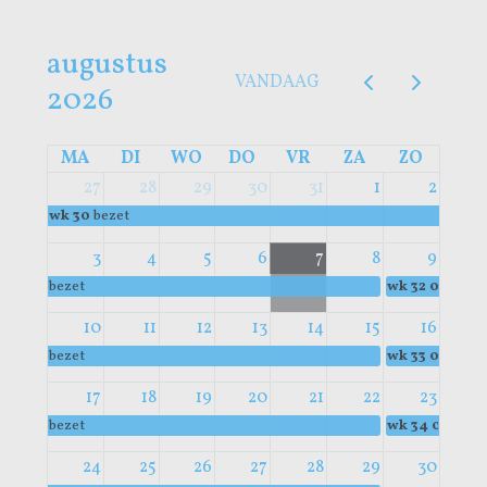
augustus
VANDAAG
2026
MA
DI
WO
DO
VR
ZA
ZO
27
28
29
30
31
1
2
wk 30
bezet
3
4
5
6
7
8
9
bezet
wk 32
00:00
b
10
11
12
13
14
15
16
bezet
wk 33
00:00
b
17
18
19
20
21
22
23
bezet
wk 34
00:00
b
24
25
26
27
28
29
30