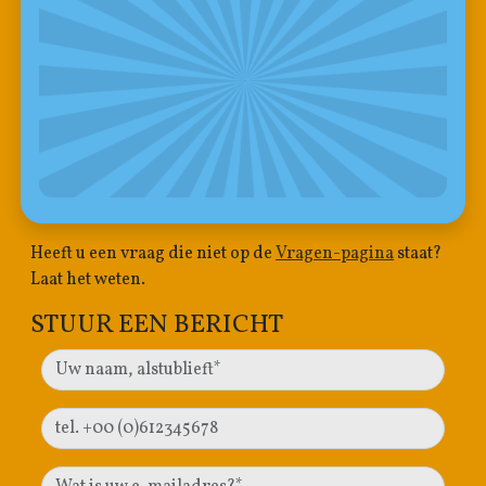
Heeft u een vraag die niet op de
Vragen-pagina
staat?
Laat het weten.
STUUR EEN BERICHT