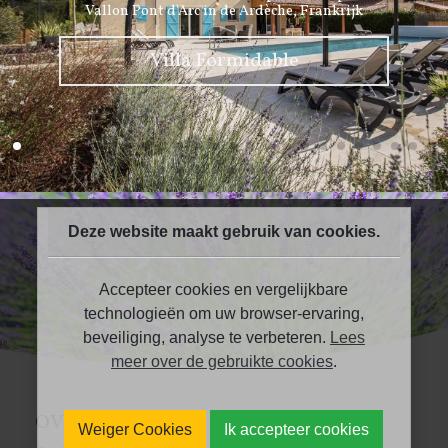
Vallon Pont d'Arc in de Ardèche, Frankrijk
Villa Formidable
Deze website maakt gebruik van cookies.
Accepteer cookies en vergelijkbare
technologieën om uw browser-ervaring,
beveiliging, analyse te verbeteren.
Lees
meer over de gebruikte cookies
.
OVER MEANDER
Weiger Cookies
Ik accepteer cookies