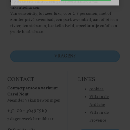
Op deze site vindt u een gevarieerd aanbod van
vakantiehuizen.
Van eenvoudig tot zeer luxe; voor 2-8 personen; met of
zonder privé zwembad, een park zwembad, aan of bij een
rivier, tennisbanen, basketbalveld, speeltuintje en/of een
jeu de boulesbaan.
VRAGEN?
CONTACT
LINKS
Contactpersoon verhuur:
cookies
Carel Nout
Villa in de
Meander Vakantiewoningen
Ardèche
+31 06 - 3049 1969
Villa in de
7 dagen/week bereikbaar
Provence
KvK:
75 235 587