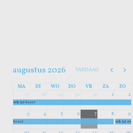
augustus 2026
VANDAAG
MA
DI
WO
DO
VR
ZA
ZO
27
28
29
30
31
1
2
wk 30
bezet
3
4
5
6
7
8
9
bezet
wk 32
00
10
11
12
13
14
15
16