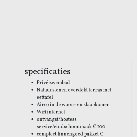
specificaties
Privé zwembad
Natuurstenen overdekt terras met
eettafel
Airco in de woon- en slaapkamer
Wifi internet
ontvangst/hostess
:00
bezet
service/eindschoonmaak € 100
compleet linnengoed pakket €