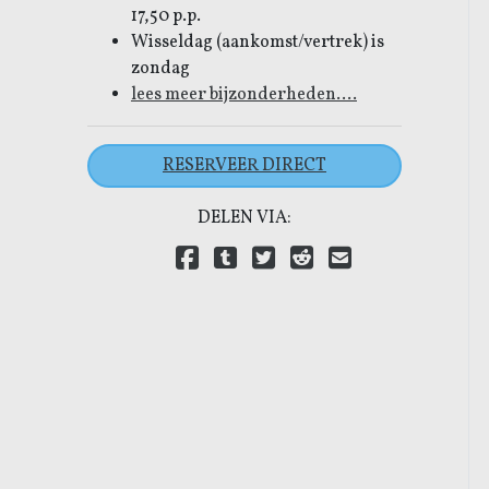
17,50 p.p.
:00
bezet
Wisseldag (aankomst/vertrek) is
zondag
lees meer bijzonderheden....
:00
bezet
RESERVEER DIRECT
DELEN VIA:
:00
bezet
Delen via Facebook
Delen via Tumblr
Delen via Twitter
Delen via Reddit
Delen via E-mail
Delen via LinkedIn