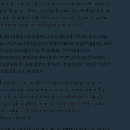
wielen de omgeving verkent, dan is de Voie Verte (oude
ou. Stap op je fiets en volg dit prachtige fietspad dat je
andschappen leidt. Adem de frisse lucht in terwijl je
n Ardeche op een rustig tempo ontdekt.
bers onder ons is het natuurgebied Cirque des Gens
aak een wandeling door deze serene omgeving en laad
gevende energie van de natuur. Bewonder de
toverende stroompjes en de overvloed aan flora en
snap aan de dagelijkse drukte en dompel jezelf onder
onheid en sereniteit.
bidders niet vergeten! Maak een uitstapje naar het
ouce, waar je kunt genieten van een ontspannen dagje
rand aan de rivier. Strek je uit op het zachte zand,
 zon op je huid en neem af en toe een verfrissende
dere water. Dit is de plek waar eindeloze
en gecreëerd.
ur en ontdekkingen kun je neerstrijken op een van de