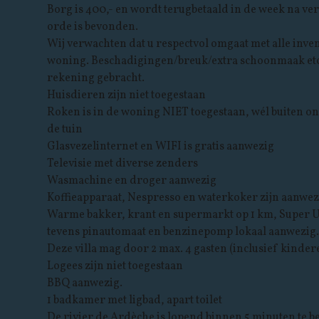
Borg is 400,- en wordt terugbetaald in de week na vert
orde is bevonden.
Wij verwachten dat u respectvol omgaat met alle inve
woning. Beschadigingen/breuk/extra schoonmaak etc
rekening gebracht.
Huisdieren zijn niet toegestaan
Roken is in de woning NIET toegestaan, wél buiten o
de tuin
Glasvezelinternet en WIFI is gratis aanwezig
Televisie met diverse zenders
Wasmachine en droger aanwezig
Koffieapparaat, Nespresso en waterkoker zijn aanwez
Warme bakker, krant en supermarkt op 1 km, Super U
tevens pinautomaat en benzinepomp lokaal aanwezig.
Deze villa mag door 2 max. 4 gasten (inclusief kinde
Logees zijn niet toegestaan
BBQ aanwezig.
1 badkamer met ligbad, apart toilet
De rivier de Ardèche is lopend binnen 5 minuten te be