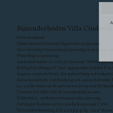
A
Bijzonderheden Villa Cinderell
Privé zwembad
Natuurstenen terras met ligstoelen en parasols
Airco (koeling/verwarming) aanwezig in de woon- e
Wisseldag is op zondag
Aankomst tussen ca. 17.00 en 1900 uur. Vertrek uiterli
Bed/bad/keukengoed* incl. opgemaakte bedden € 17,50 
hygiëne voorschriften). Een pakket badgoed bestaat u
kleine handdoek, 1 set keukengoed, aanrechtdoekje, 
u 2-3 volle tassen in de auto en een hoop rust bij thuis
U neemt wel altijd zelf de zwembadlakens mee
Dekbedden , moltons en kussens zijn aanwezig
Ontvangst/hostess service/eindschoonmaak € 100.
De toeristenbelasting is € 2,00 p.p .p.dg. vanaf 18 jaa