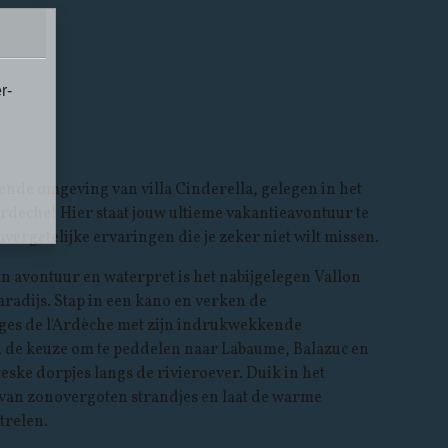
r-
nde omgeving van villa Cinderella, gelegen in het
deche! Hier staat jouw ultieme vakantieavontuur te
ergetelijke ervaringen die je zeker niet wilt missen.
an avontuur en waterpret is het nabijgelegen Vallon
radijs. Stap in een kano en verken de
s de l'Ardèche met zijn indrukwekkende
u de keuze om te peddelen naar Labaume, Balazuc en
eske dorpjes langs de rivieroever. Duik in het
 van zonovergoten strandjes en laat de warme
trelen.