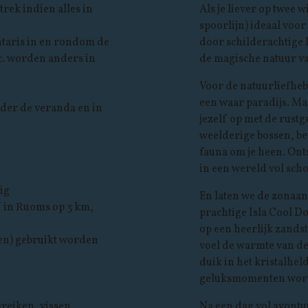
rek indien alles in
Als je liever op twee 
spoorlijn) ideaal voor j
ntaris in en rondom de
door schilderachtige l
. worden anders in
de magische natuur va
Voor de natuurliefheb
een waar paradijs. M
nder de veranda en in
jezelf op met de rust
weelderige bossen, be
fauna om je heen. Ont
in een wereld vol scho
ig
En laten we de zonaan
 in Ruoms op 3 km,
prachtige Isla Cool D
op een heerlijk zandst
ren) gebruikt worden
voel de warmte van de
duik in het kristalhel
geluksmomenten word
reiken, vissen,
Na een dag vol avontu