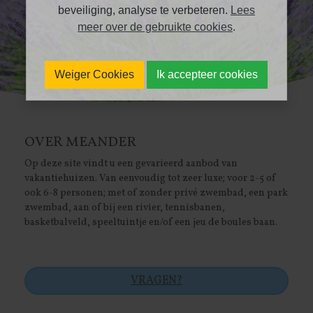
beveiliging, analyse te verbeteren.
Lees
meer over de gebruikte cookies
.
Weiger Cookies
Ik accepteer cookies
OVER MEANDER
Op deze site vindt u een gevarieerd aanbod van
vakantiehuizen. Van eenvoudig tot zeer luxe; voor 2-5 of
ook 6-8 personen; met of zonder privé zwembad, een park
zwembad, aan of bij een rivier, tennisbanen,
basketbalveld, speeltuintje en/of een jeu de boules baan.
VRAGEN?