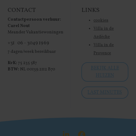
CONTACT
LINKS
Contactpersoon verhuur:
cookies
Carel Nout
Villa in de
Meander Vakantiewoningen
Ardèche
+31 06 - 3049 1969
Villa in de
7 dagen/week bereikbaar
Provence
KvK:
75 235 587
BEKIJK ALLE
BTW:
NL 00139.2112 B70
HUIZEN
LAST MINUTES
Visit LinkedIn
Visit Face