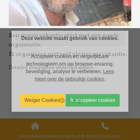
Een mooie vakantie start met een goede
Deze website maakt gebruik van cookies.
organisatie.
Ik organiseer met veel plezier uw vakantie.
Accepteer cookies en vergelijkbare
technologieën om uw browser-ervaring,
Detailed description about this subject.
beveiliging, analyse te verbeteren.
Lees
meer over de gebruikte cookies
.
Weiger Cookies
Ik accepteer cookies
Terug
meandervakantiewoningen.nl © 2026 |
Disclaimer